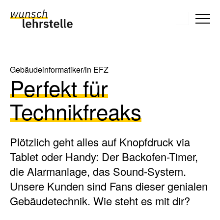
Skip to main content
Togg
Wieso wir
Gebäudeinformatiker/in EFZ
Perfekt für
Technikfreaks
Plötzlich geht alles auf Knopfdruck via
Tablet oder Handy: Der Backofen-Timer,
die Alarmanlage, das Sound-System.
Unsere Kunden sind Fans dieser genialen
Gebäudetechnik. Wie steht es mit dir?