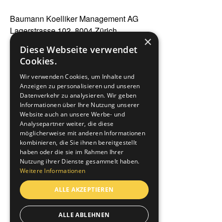
Baumann Koelliker Management AG
Lagerstrasse 102, 8004 Zürich
×
+41 44 497 38 38
Diese Webseite verwendet
Cookies.
Offene Stellen
Wir verwenden Cookies, um Inhalte und
Offene Lehrstellen
Anzeigen zu personalisieren und unseren
Datenverkehr zu analysieren. Wir geben
Informationen über Ihre Nutzung unserer
Über uns
Website auch an unsere Werbe- und
Analysepartner weiter, die diese
Wieso wir
möglicherweise mit anderen Informationen
kombinieren, die Sie ihnen bereitgestellt
haben oder die sie im Rahmen Ihrer
Nutzung ihrer Dienste gesammelt haben.
Spontanbewerbungen
Weitere Informationen
ALLE AKZEPTIEREN
ALLE ABLEHNEN