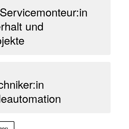
-Servicemonteur:in
erhalt und
ojekte
hniker:in
eautomation
igen