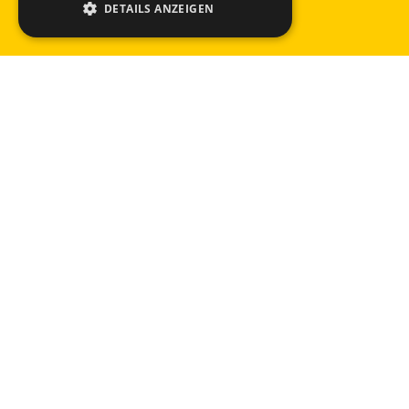
DETAILS ANZEIGEN
Baumann Koelliker Management AG
Lagerstrasse 102, 8004 Zürich
+41 44 497 38 38