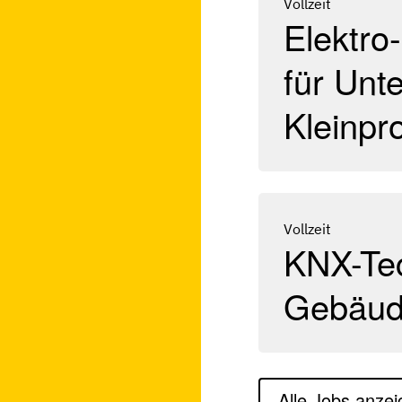
Vollzeit
Elektro
für Unt
Kleinpr
Vollzeit
KNX-Tec
Gebäud
Alle Jobs anze