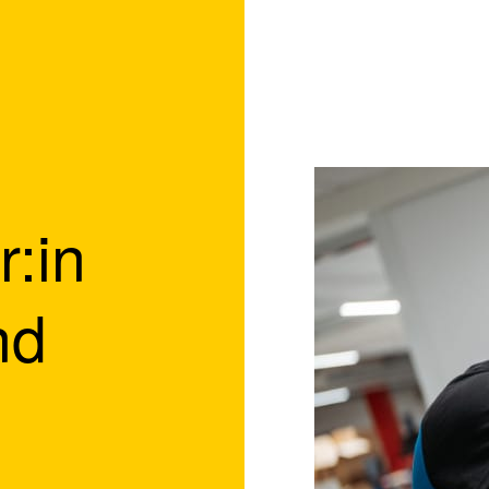
:in
nd