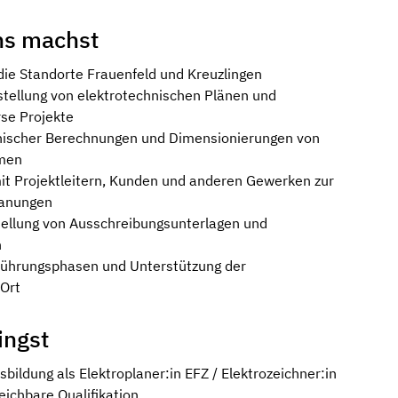
ns machst
 die Standorte Frauenfeld und Kreuzlingen
stellung von elektrotechnischen Plänen und
rse Projekte
nischer Berechnungen und Dimensionierungen von
emen
t Projektleitern, Kunden und anderen Gewerken zur
lanungen
stellung von Ausschreibungsunterlagen und
n
führungsphasen und Unterstützung der
Ort
ingst
ildung als Elektroplaner:in EFZ / Elektrozeichner:in
eichbare Qualifikation