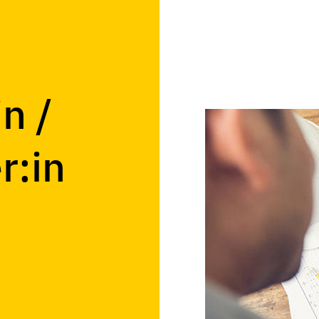
n /
r:in