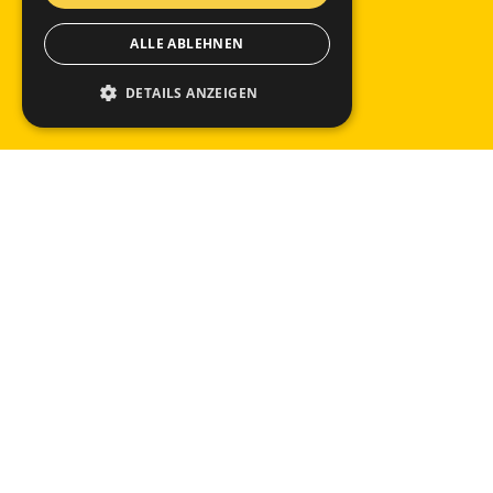
ALLE ABLEHNEN
DETAILS ANZEIGEN
Baumann Koelliker Management AG
Lagerstrasse 102, 8004 Zürich
+41 44 497 38 38